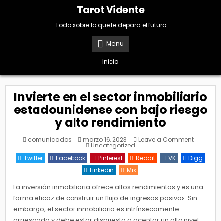
Skip
Tarot Vidente
to
content
Todo sobre lo que te depara el futuro
Menu
Inicio
Invierte en el sector inmobiliario
estadounidense con bajo riesgo
y alto rendimiento
on
comunicados
marzo 16, 2023
Leave a Comment
Posted
Invierte
Uncategorized
in
en
el
Twitter
Facebook
Pinterest
Reddit
VK
Digg
sector
inmobilia
Linkedin
Mix
estadou
con
bajo
La inversión inmobiliaria ofrece altos rendimientos y es una
riesgo
forma eficaz de construir un flujo de ingresos pasivos. Sin
y
alto
embargo, el sector inmobiliario es intrínsecamente
rendimie
arriesgado y debe estar dispuesto a aceptar un alto nivel