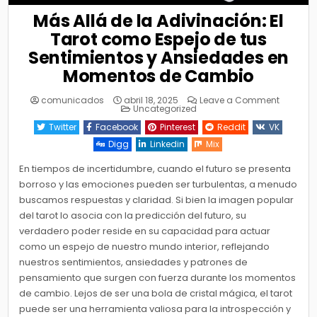
Más Allá de la Adivinación: El
Tarot como Espejo de tus
Sentimientos y Ansiedades en
Momentos de Cambio
on
comunicados
abril 18, 2025
Leave a Comment
Posted
Más
Uncategorized
in
Allá
de
Twitter
Facebook
Pinterest
Reddit
VK
la
Adivinac
Digg
Linkedin
Mix
El
Tarot
como
En tiempos de incertidumbre, cuando el futuro se presenta
Espejo
borroso y las emociones pueden ser turbulentas, a menudo
de
tus
buscamos respuestas y claridad. Si bien la imagen popular
Sentimie
y
del tarot lo asocia con la predicción del futuro, su
Ansieda
en
verdadero poder reside en su capacidad para actuar
Moment
de
como un espejo de nuestro mundo interior, reflejando
Cambio
nuestros sentimientos, ansiedades y patrones de
pensamiento que surgen con fuerza durante los momentos
de cambio. Lejos de ser una bola de cristal mágica, el tarot
puede ser una herramienta valiosa para la introspección y