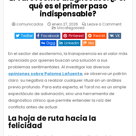
qué es el primer paso
indispensable?
on
comunicados
enero 27, 2026
Leave a Comment
Posted
El
Uncategorized
in
Tarot
como
Twitter
Facebook
Pinterest
Reddit
VK
diagnós
¿Por
Digg
Linkedin
Mix
qué
es
el
En el sector del esoterismo, la transparencia es el valor más
primer
apreciado por quienes buscan una solución a sus
paso
indispe
problemas sentimentales. Al investigar las diversas
opiniones sobre Paloma Lafuente
, se observa un patrón
claro: su negativa a realizar cualquier ritual sin un análisis
previo profundo. Para esta experta, el Tarot no es un simple
espectáculo de adivinación, sino una herramienta de
diagnóstico clínico que permite entender la raíz del
conflicto antes de actuar.
La hoja de ruta hacia la
felicidad