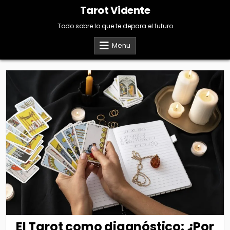
Skip
Tarot Vidente
to
content
Todo sobre lo que te depara el futuro
Menu
El Tarot como diagnóstico: ¿Por