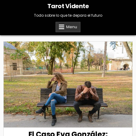
Skip
Tarot Vidente
to
content
Todo sobre lo que te depara el futuro
Menu
El Caso Eva González: