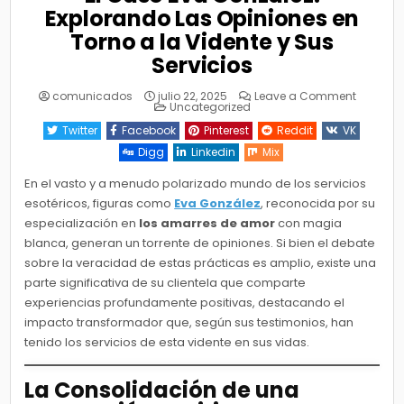
Explorando Las Opiniones en
Torno a la Vidente y Sus
Servicios
on
comunicados
julio 22, 2025
Leave a Comment
Posted
El
Uncategorized
in
Caso
Eva
Twitter
Facebook
Pinterest
Reddit
VK
González
Explora
Digg
Linkedin
Mix
Las
Opinion
en
En el vasto y a menudo polarizado mundo de los servicios
Torno
esotéricos, figuras como
Eva González
, reconocida por su
a
la
especialización en
los amarres de amor
con magia
Vidente
y
blanca, generan un torrente de opiniones. Si bien el debate
Sus
Servicio
sobre la veracidad de estas prácticas es amplio, existe una
parte significativa de su clientela que comparte
experiencias profundamente positivas, destacando el
impacto transformador que, según sus testimonios, han
tenido los servicios de esta vidente en sus vidas.
La Consolidación de una